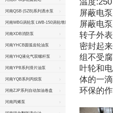
温度:250
屏蔽电泵
河南QSB (SZB)系列洒水泵
屏蔽电泵
河南WBG涡轮泵 LWB-150涡轮增压泵
转子外表
河南XDB消防泵
密封起来
河南YHCB圆弧齿轮油泵
组不受腐
河南YHQ液化气双螺杆泵
叶轮和电
河南YPB系列滑片油泵
体的一滴
河南YQB系列丙烷泵
环保的
河南ZJP系列自动加油卷盘
河南丙烯泵