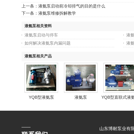
上一条：
液氨泵启动前冷却排气的目的是什么
下一条：
液氨泵维修拆解教学
液氨泵相关资料
液氨泵启动与停车
液
如何解决液氨泵内漏问题
液
液氨泵相关产品
YQB型液氨泵
液氨泵
YQB型直联式液
山东博耐泵业有