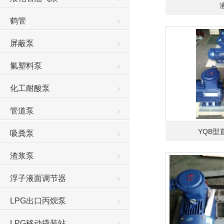
鹤管
屏蔽泵
氟塑料泵
化工耐酸泵
管道泵
YQB型
吸粪泵
渣浆泵
浮子液面调节器
LPG出口丙烷泵
LPG移动撬装站