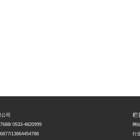
栏
限公司
88/ 0533-4820999
网
77/13864454788
行