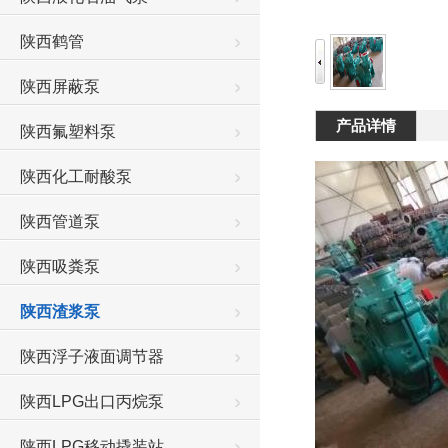
陕西鹤管
陕西屏蔽泵
产品详情
陕西氟塑料泵
陕西化工耐酸泵
陕西管道泵
陕西吸粪泵
陕西渣浆泵
陕西浮子液面调节器
陕西LPG出口丙烷泵
陕西LPG移动撬装站