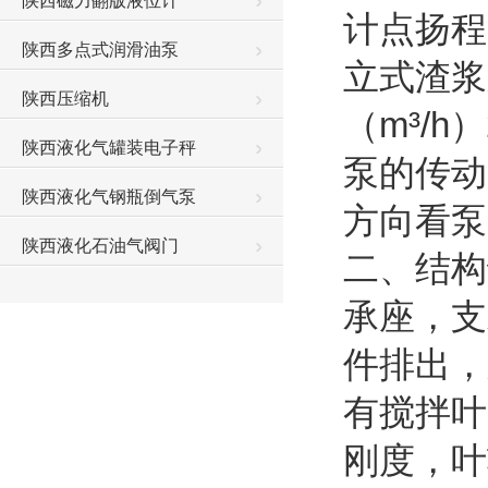
陕西磁力翻版液位计
计点扬程（
陕西多点式润滑油泵
立式渣浆
陕西压缩机
（m³/
陕西液化气罐装电子秤
泵的传动
陕西液化气钢瓶倒气泵
方向看泵
陕西液化石油气阀门
二、结构
承座，支
件排出，
有搅拌叶
刚度，叶