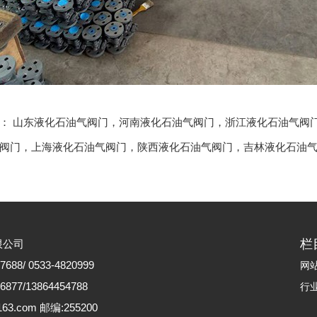
品：
山东液化石油气阀门
，
河南液化石油气阀门
，
浙江液化石油气阀
阀门
，
上海液化石油气阀门
，
陕西液化石油气阀门
，
吉林液化石油
栏
限公司
88/ 0533-4820999
网
77/13864454788
行
63.com 邮编:255200