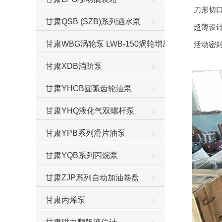
刀形切口
甘肃QSB (SZB)系列洒水泵
超薄设计
甘肃WBG涡轮泵 LWB-150涡轮增压泵
活动密封
甘肃XDB消防泵
甘肃YHCB圆弧齿轮油泵
甘肃YHQ液化气双螺杆泵
甘肃YPB系列滑片油泵
甘肃YQB系列丙烷泵
甘肃ZJP系列自动加油卷盘
甘肃丙烯泵