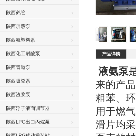
陕西鹤管
陕西屏蔽泵
陕西氟塑料泵
陕西化工耐酸泵
产品详情
陕西管道泵
液氨泵
陕西吸粪泵
来的产品
陕西渣浆泵
粗苯、环
陕西浮子液面调节器
用于燃气
滑片均采
陕西LPG出口丙烷泵
陕西LPG移动撬装站