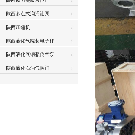
陕西磁力翻版液位计
陕西多点式润滑油泵
陕西压缩机
陕西液化气罐装电子秤
陕西液化气钢瓶倒气泵
陕西液化石油气阀门