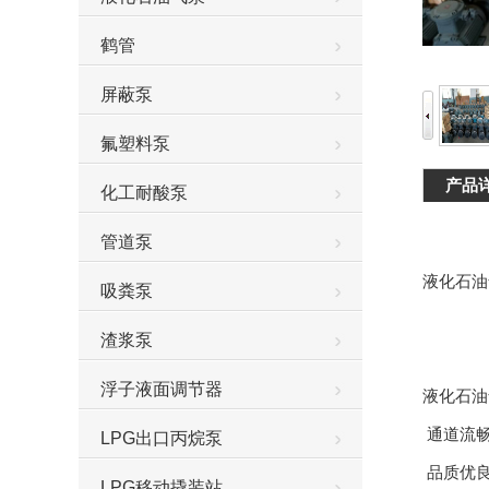
鹤管
屏蔽泵
氟塑料泵
产品
化工耐酸泵
管道泵
液化石油
吸粪泵
渣浆泵
浮子液面调节器
液化石油
通道流畅
LPG出口丙烷泵
品质优
LPG移动撬装站