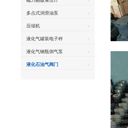
磁力翻版液位计
多点式润滑油泵
压缩机
液化气罐装电子秤
液化气钢瓶倒气泵
液化石油气阀门