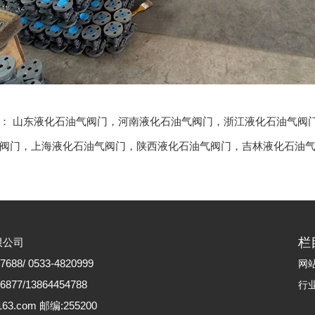
品：
山东液化石油气阀门
，
河南液化石油气阀门
，
浙江液化石油气阀
阀门
，
上海液化石油气阀门
，
陕西液化石油气阀门
，
吉林液化石油
栏
限公司
88/ 0533-4820999
网
77/13864454788
行
63.com 邮编:255200