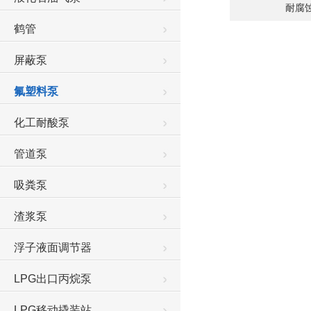
耐腐
鹤管
屏蔽泵
氟塑料泵
化工耐酸泵
管道泵
吸粪泵
渣浆泵
浮子液面调节器
LPG出口丙烷泵
LPG移动撬装站