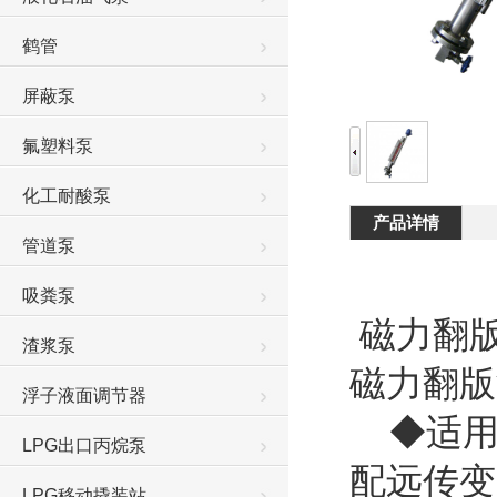
鹤管
屏蔽泵
氟塑料泵
化工耐酸泵
产品详情
管道泵
吸粪泵
磁力翻
渣浆泵
磁力翻
浮子液面调节器
◆适用
LPG出口丙烷泵
配远传
LPG移动撬装站