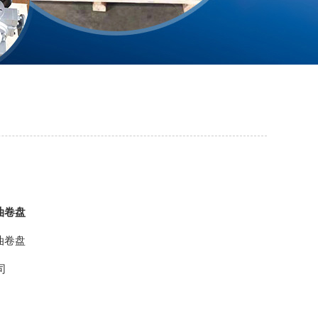
油卷盘
油卷盘
司