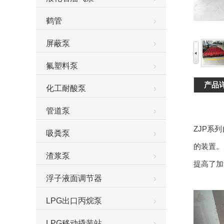
鹤管
屏蔽泵
氟塑料泵
产品
化工耐酸泵
管道泵
ZJP系
吸粪泵
的装置。
渣浆泵
提高了加
浮子液面调节器
LPG出口丙烷泵
LPG移动撬装站