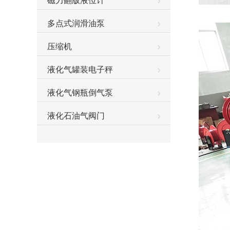
磁力翻版液位计
多点式润滑油泵
压缩机
液化气罐装电子秤
液化气钢瓶倒气泵
液化石油气阀门