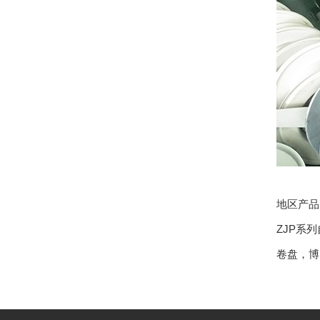
地区产
ZJP系
卷盘
，
博