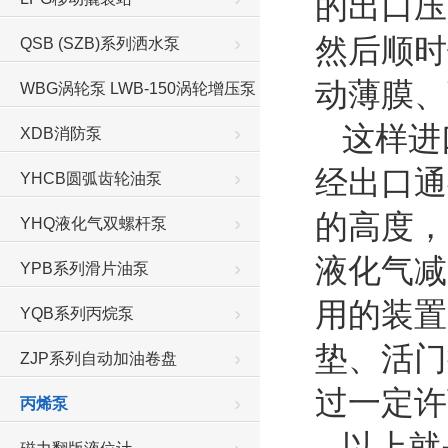
的出口压
然后顺时
QSB (SZB)系列洒水泵
动薄膜、
WBG涡轮泵 LWB-150涡轮增压泵
这样进
XDB消防泵
经出口通
YHCB圆弧齿轮油泵
的高度，
YHQ液化气双螺杆泵
液化气减
YPB系列滑片油泵
用的装置
YQB系列丙烷泵
垫、活门
ZJP系列自动加油卷盘
过一定许
丙烯泵
以上就