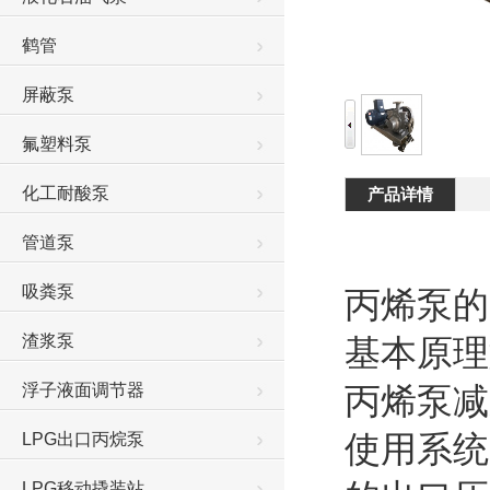
鹤管
屏蔽泵
氟塑料泵
化工耐酸泵
产品详情
管道泵
吸粪泵
丙烯泵的
渣浆泵
基本原理
浮子液面调节器
丙烯泵减
使用系统
LPG出口丙烷泵
LPG移动撬装站