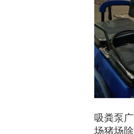
吸粪泵广
场猪场除