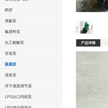
鹤管
屏蔽泵
氟塑料泵
化工耐酸泵
产品详情
管道泵
吸粪泵
渣浆泵
浮子液面调节器
LPG出口丙烷泵
LPG移动撬装站