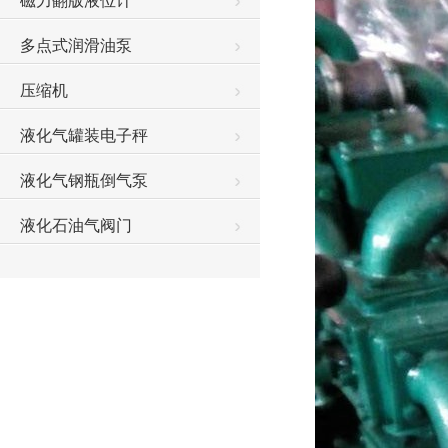
磁力翻版液位计
多点式润滑油泵
压缩机
液化气罐装电子秤
液化气钢瓶倒气泵
液化石油气阀门