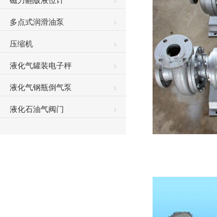
磁力翻版液位计
多点式润滑油泵
压缩机
液化气罐装电子秤
液化气钢瓶倒气泵
液化石油气阀门