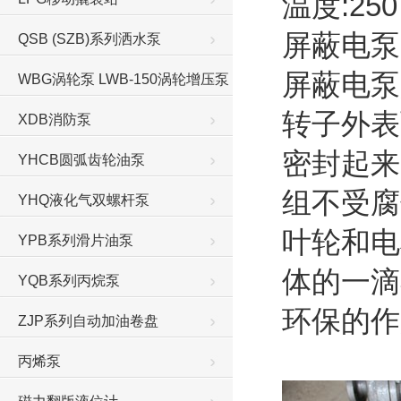
温度:250
屏蔽电泵
QSB (SZB)系列洒水泵
屏蔽电泵
WBG涡轮泵 LWB-150涡轮增压泵
转子外表
XDB消防泵
密封起来
YHCB圆弧齿轮油泵
组不受腐
YHQ液化气双螺杆泵
叶轮和电
YPB系列滑片油泵
体的一滴
YQB系列丙烷泵
环保的
ZJP系列自动加油卷盘
丙烯泵