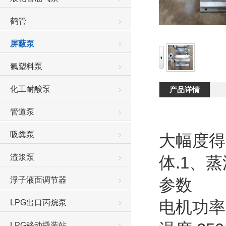
鹤管
屏蔽泵
氟塑料泵
化工耐酸泵
产品详情
管道泵
吸粪泵
大幅度得
渣浆泵
体.1、
浮子液面调节器
参数
电机功率:
LPG出口丙烷泵
LPG移动撬装站